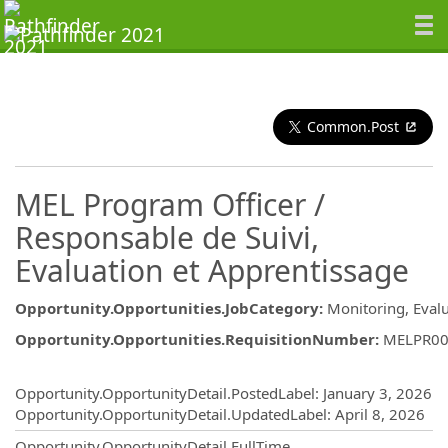
Common.Post
MEL Program Officer /
Responsable de Suivi,
Evaluation et Apprentissage
Opportunity.Opportunities.JobCategory
:
Monitoring, Eval
Opportunity.Opportunities.RequisitionNumber
:
MELPR00
Opportunity.Create.Publishing
Opportunity.OpportunityDetail.PostedLabel
:
January 3, 2026
Opportunity.OpportunityDetail.UpdatedLabel
:
April 8, 2026
Opportunity.OpportunityDetail.FullTime