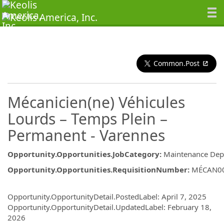
Common.Post
Mécanicien(ne) Véhicules
Lourds – Temps Plein –
Permanent - Varennes
Opportunity.Opportunities.JobCategory
:
Maintenance Dep
Opportunity.Opportunities.RequisitionNumber
:
MÉCAN0
Opportunity.Create.Publishing
Opportunity.OpportunityDetail.PostedLabel
:
April 7, 2025
Opportunity.OpportunityDetail.UpdatedLabel
:
February 18,
2026